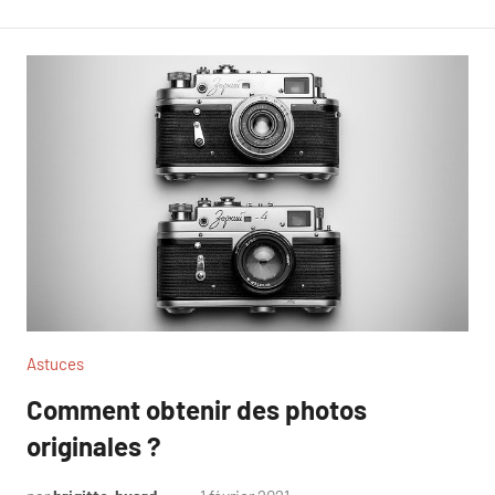
et
huard
Images
Astuces
Comment obtenir des photos
originales ?