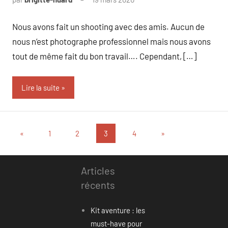
Nous avons fait un shooting avec des amis. Aucun de
nous n’est photographe professionnel mais nous avons
tout de même fait du bon travail…. Cependant, […]
Lire la suite
Pagination
Publications
Articles
«
1
2
3
4
»
précédentes
suivants
des
publications
Articles
récents
Kit aventure : les
must-have pour