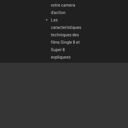
votre camera
d’action
Les
caracteristiques
techniques des
films Single 8 et
Super 8
expliquees
Appareil photo
instantané :
Instax et Polaroid
à la loupe pour
faire le bon choix
Nikon D100 :
Analyse
Complète et
Caractéristiques